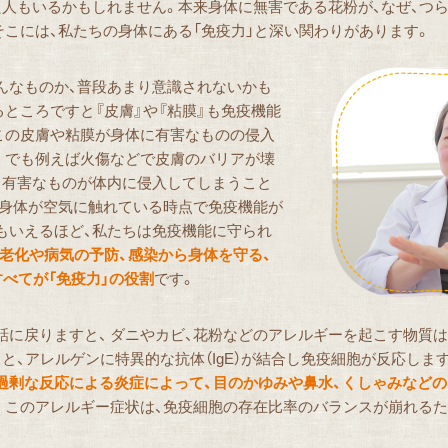
た人もいるかもしれません。本来身体に無害である花粉が、なぜ、つ
そこには、私たちの身体にある「免疫力」と深い関わりがあります。
んなものか、普段あまり意識されないかも
ところですと『皮膚』や『粘膜』も免疫機能
この皮膚や粘膜が身体に有害なものの侵入
。でも例えば火傷などで皮膚のバリアが壊
ら有害なものが体内に侵入してしまうこと
、身体が空気に触れている時点で免疫機能が
もいえるほど、私たちは免疫機能に守られ
、老化や病気の予防、感染から身体を守る、
べてが「免疫力」の役割
です。
話に戻りますと、 ダニやカビ、花粉などのアレルギーを起こす物質
と、アレルゲンに特異的な抗体（IgE）が結合し免疫細胞が反応しま
過剰な反応による炎症によって、目のかゆみや鼻水、くしゃみなどの
。このアレルギー症状は、免疫細胞の存在比率のバランスが崩れる