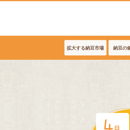
拡大する納豆市場
納豆の