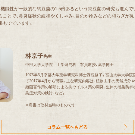
る機能性が一般的な納豆菌の1.5倍あるという納豆菌の研究も進んで
ることで、鼻炎症状の緩和やくしゃみ、目のかゆみなどの和らぎが見
果もでています。
林京子
先生
中部大学大学院 工学研究科 客員教授、薬学博士
1976年3月京都大学薬学研究科博士課程修了。富山大学大学
て2017年4月から現職。主な研究内容は、植物由来の天然成分
殖阻害作用の解明による抗ウイルス薬の開発、生体の感染防御
染症対策の検討、など。
※肩書は取材当時のものです
コラム一覧へもどる