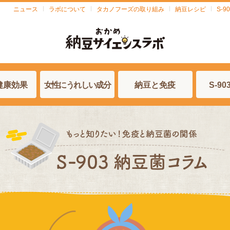
ニュース
ラボについて
タカノフーズの取り組み
納豆レシピ
S-
健康効果
女性にうれしい成分
納豆と免疫
S-9