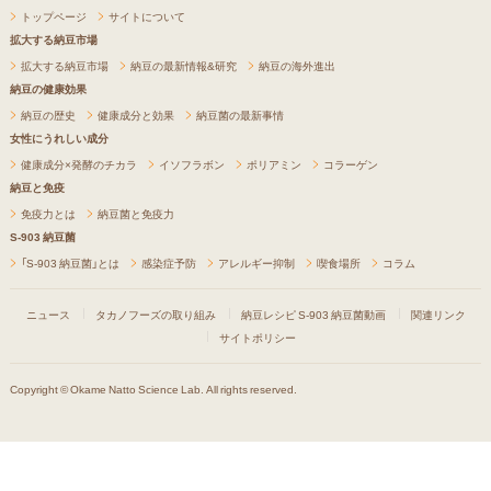
トップページ
サイトについて
拡大する納豆市場
拡大する納豆市場
納豆の最新情報&研究
納豆の海外進出
納豆の健康効果
納豆の歴史
健康成分と効果
納豆菌の最新事情
女性にうれしい成分
健康成分×発酵のチカラ
イソフラボン
ポリアミン
コラーゲン
納豆と免疫
免疫力とは
納豆菌と免疫力
S-903 納豆菌
「S-903 納豆菌」とは
感染症予防
アレルギー抑制
喫食場所
コラム
ニュース
タカノフーズの取り組み
納豆レシピ
S-903 納豆菌動画
関連リンク
サイトポリシー
Copyright © Okame Natto Science Lab. All rights reserved.