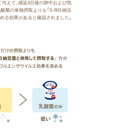
して与えて、感染3日後の肺中および気
の単独摂取よりも「S-903 納豆
高める効果があると確認されました。