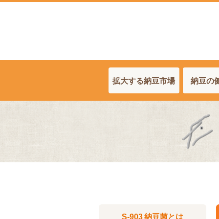
拡大する納豆市場
納豆の
S-903 納豆菌
とは