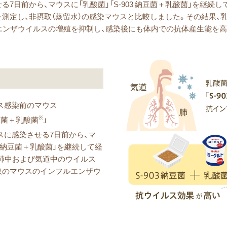
7日前から、マウスに「乳酸菌」「S-903 納豆菌＋乳酸菌」を継続
定し、非摂取（蒸留水）の感染マウスと比較しました。その結果、乳酸菌
エンザウイルスの増殖を抑制し、感染後にも体内での抗体産生能を
ス感染前のマウス
※
 納豆菌＋乳酸菌
」
スに感染させる7日前から、マ
03 納豆菌＋乳酸菌」を継続して経
の肺中および気道中のウイルス
取のマウスのインフルエンザウ