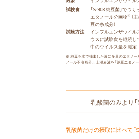
対象
インフルエンザウイル
試験食
「S-903 納豆菌」でつく
※
エタノール分画物
（
豆の糸成分）
試験方法
インフルエンザウイル
ウスに試験食を継続し
中のウイルス量を測定
※ 納豆を水で抽出した液に多量のエタノー
ノール不溶画分」、上澄み液を「納豆エタノー
乳酸菌のみより「
乳酸菌だけの摂取に比べて「S