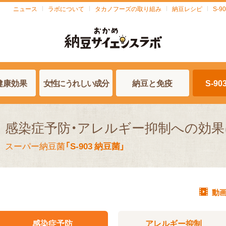
ニュース
ラボについて
タカノフーズの取り組み
納豆レシピ
S-
健康効果
女性にうれしい成分
納豆と免疫
S-9
感染症予防・アレルギー
抑制への効果
スーパー納豆菌
「S-903 納豆菌」
動
感染症予防
アレルギー抑制