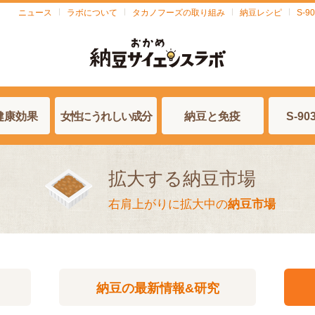
ニュース
ラボについて
タカノフーズの取り組み
納豆レシピ
S-
健康効果
女性にうれしい成分
納豆と免疫
S-9
拡大する納豆市場
右肩上がりに拡大中の
納豆市場
納豆の
最新情報&研究