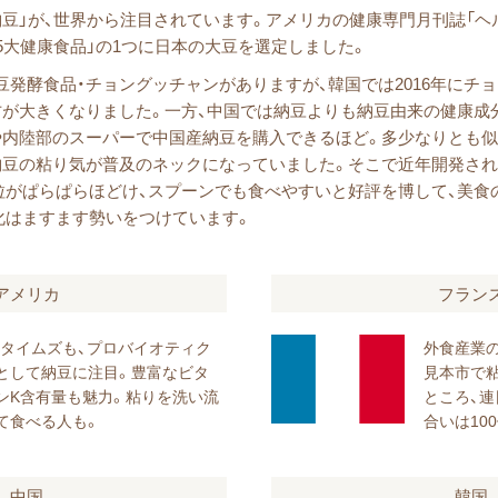
豆」が、世界から注目されています。アメリカの健康専門月刊誌「ヘ
5大健康食品」の1つに日本の大豆を選定しました。
豆発酵食品・チョングッチャンがありますが、韓国では2016年にチ
方が大きくなりました。一方、中国では納豆よりも納豆由来の健康成
や内陸部のスーパーで中国産納豆を購入できるほど。多少なりとも
納豆の粘り気が普及のネックになっていました。そこで近年開発され
粒がぱらぱらほどけ、スプーンでも食べやすいと好評を博して、美食
化はますます勢いをつけています。
アメリカ
フラン
Yタイムズも、プロバイオティク
外食産業
として納豆に注目。豊富なビタ
見本市で
ンK含有量も魅力。粘りを洗い流
ところ、連
て食べる人も。
合いは100
中国
韓国