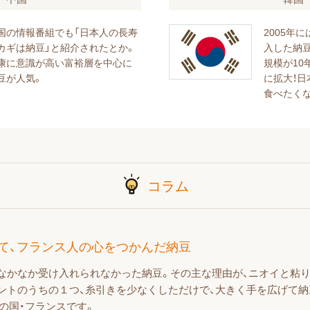
国の情報番組でも「日本人の長寿
2005年
カギは納豆」と紹介されたとか。
入した納豆
康に意識が高い富裕層を中心に
規模が10
豆が人気。
に拡大！
食べたく
コラム
て、
フランス人の心をつかんだ納豆
なかなか受け入れられなかった納豆。その主な理由が、ニオイと粘
ントのうちの１つ、糸引きを少なくしただけで、大きく手を広げて
の国・フランスです。