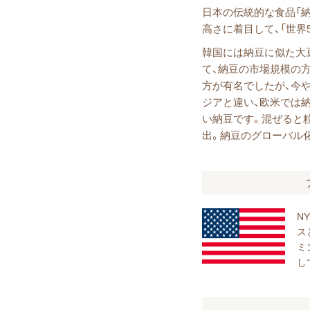
日本の伝統的な食品「納
高さに着目して、「世界
韓国には納豆に似た大
て、納豆の市場規模の
方が有名でしたが、今
ジアと違い、欧米では
い納豆です。混ぜると
出。納豆のグローバル
N
ス
ミ
し