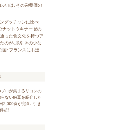
ルス」は、その栄養価の
ョングッチャンに比べ
分ナットウキナーゼの
似通った食文化を持つア
たのが、糸引きの少な
の国・フランスにも進
ス
のプロが集まるリヨンの
粘らない納豆を紹介した
日2,000食が完食。引き
件超！