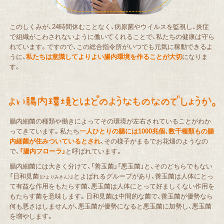
このしくみが、24時間休むことなく、病原菌やウイルスを監視し、炎症
で組織がこわされないように働いてくれることで、私たちの健康は守ら
れています。ですので、この総合指令所がいつでも元気に稼動できるよ
うに、
私たちは意識してよりよい腸内環境を作ることが大切
になりま
す。
腸内細菌の種類や働きによってその環境が左右されていることがわか
ってきています。私たち
一人ひとりの腸には1000兆個、数千種類もの腸
内細菌が住みついているとされ
、その様子がまるでお花畑のようなの
で、
「腸内フローラ」
と呼ばれています。
腸内細菌には大きく分けて、「善玉菌」「悪玉菌」と、そのどちらでもない
「日和見菌
」とよばれるグループがあり、善玉菌は人体にとっ
（ひよりみきん）
て有益な作用をもたらす菌、悪玉菌は人体にとって好ましくない作用を
もたらす菌を意味します。日和見菌は中間的な菌で、善玉菌が優勢なら
何も悪さはしませんが、悪玉菌が優勢になると悪玉菌に加勢し、悪玉菌
を増やします。