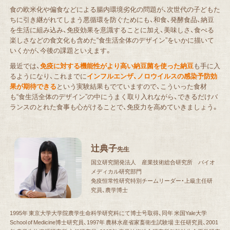
食の欧米化や偏食などによる腸内環境劣化の問題が、次世代の子どもた
ちに引き継がれてしまう悪循環を防ぐためにも、和食、発酵食品、納豆
を生活に組み込み、免疫効果を意識することに加え、美味しさ、食べる
楽しさなどの食文化も含めた“食生活全体のデザイン”をいかに描いて
いくかが、今後の課題といえます。
最近では、
免疫に対する機能性がより高い納豆菌を使った納豆
も手に入
るようになり、これまでに
インフルエンザ、ノロウイルスの感染予防効
果が期待できる
という実験結果もでていますので、こういった食材
も“食生活全体のデザイン”の中にうまく取り入れながら、できるだけバ
ランスのとれた食事も心がけることで、免疫力を高めていきましょう。
辻典子
先生
国立研究開発法人 産業技術総合研究所 バイオ
メディカル研究部門
免疫恒常性研究特別チームリーダー・上級主任研
究員、農学博士
1995年 東京大学大学院農学生命科学研究科にて博士号取得、同年 米国Yale大学
School of Medicine博士研究員、1997年 農林水産省家畜衛生試験場 主任研究員、2001