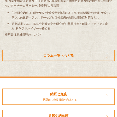
年 農業生物資源研究所 主任研究員、2005年 産業技術総合研究所年齢軸生命工学研究
センター チームリーダー、2015年より現職
主な研究内容は、腸管免疫・免疫全般（食品による免疫細胞機能の増強、免疫バ
ランスの改善⇒アレルギーなど炎症性疾患の制御、感染症対策など）。
研究成果を基に、株式会社腸管免疫研究所の基盤技術と創業アイディアを産
み、科学アドバイザーを務める
※肩書は取材当時のものです
コラム一覧へもどる
納豆と免疫
納豆菌で免疫機能が向上する
S-903 納豆菌