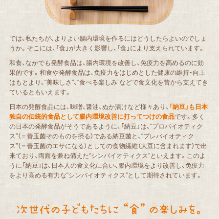
では、私たちが、よりよい腸内環境を作るにはどうしたらよいのでしょ
うか。そこには、「食」が大きく影響し、「食」により支えられています。
和食、なかでも発酵食品は、腸内環境を改善し、免疫力を高めるのに効
果的です。和食や発酵食品は、免疫力をはじめとした健康の維持・向上
はもとより、“美味しさ”、“食べる楽しみ”などで食文化を昔から支えてき
ているともいえます。
日本の発酵食品には、味噌、醤油、ぬか漬けなど様々あり、
「納豆」も日本
独自の伝統的食品として腸内環境改善に打ってつけの食品
です。多く
の日本の発酵食品がそうであるように、「納豆」は、“プロバイオティク
ス”（＝善玉菌そのものを摂る）である納豆菌と、“プレバイオティク
ス”（＝善玉菌のエサになる）としての食物繊維（大豆に含まれます）で出
来ており、両面を兼ね備えた“シンバイオティクス”といえます。このよ
うに「納豆」は、日本人の食文化に合い、腸内環境をより改善し、免疫力
をより高める有力な“シンバイオティクス”として期待されています。