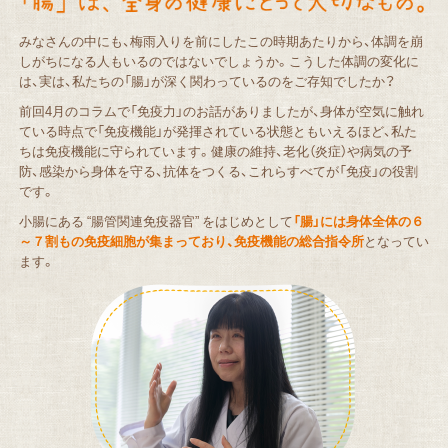
みなさんの中にも、梅雨入りを前にしたこの時期あたりから、体調を崩
しがちになる人もいるのではないでしょうか。こうした体調の変化に
は、実は、私たちの「腸」が深く関わっているのをご存知でしたか？
前回4月のコラムで「免疫力」のお話がありましたが、身体が空気に触れ
ている時点で「免疫機能」が発揮されている状態ともいえるほど、私た
ちは免疫機能に守られています。健康の維持、老化（炎症）や病気の予
防、感染から身体を守る、抗体をつくる、これらすべてが「免疫」の役割
です。
小腸にある “腸管関連免疫器官” をはじめとして
「腸」には身体全体の６
～７割もの免疫細胞が集まっており、免疫機能の総合指令所
となってい
ます。