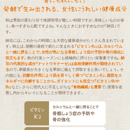
秋は季節の変わり目で体調管理が難しい時期ですが、美味しいものが多
く、食べすぎも心配ですよね。そんなときにおすすめなのが「納豆」で
す。
納豆には、これからの時期にも大切な健康成分がたくさん含まれていま
す。例えば、発酵の過程で新たに生まれる
「ビタミンK
」は、カルシウム
2
と一緒に摂ることで、女性が気になる骨粗しょう症の予防や骨の強化に
役立ちます
。秋の行楽シーズンにも積極的に摂りたい栄養素ですね。
納
豆の代表的な成分「ナットウキナーゼ」は血栓溶解作用が期待されてい
る
ので、寒暖差が大きくなる季節に備えて摂取すると良いでしょう。そ
の他にも、
抗酸化作用により肌を若々しく保つ「ビタミンE」、脂肪をエ
ネルギーに分解することから、ダイエットにも役立つ「ビタミンB
や
1
B
」
など。さらに現代人に不足しがちな
「食物繊維」も豊富
で、便通を改
2
善し内からキレイになることが期待できます。