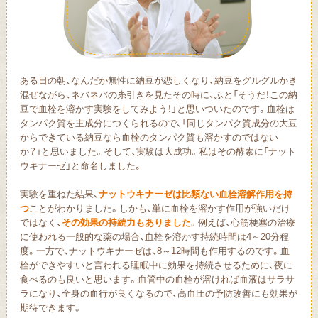
ある日の朝、なんだか無性に納豆が恋しくなり、納豆をグルグルかき
混ぜながら、ネバネバの糸引きを見たその時に、ふと「そうだ！この納
豆で血栓を溶かす実験をしてみよう！」と思いついたのです。血栓は
タンパク質を主成分につくられるので、「同じタンパク質成分の大豆
からできている納豆なら血栓のタンパク質も溶かすのではない
か？」と思いました。そして、実験は大成功。私はその酵素に「ナット
ウキナーゼ」と命名しました。
実験を重ねた結果、
ナットウキナーゼは比類ない血栓溶解作用を持
つ
ことがわかりました。しかも、単に血栓を溶かす作用が強いだけ
ではなく、
その効果の持続力もありました
。例えば、心筋梗塞の治療
に使われる一般的な薬の場合、血栓を溶かす持続時間は4～20分程
度。一方で、ナットウキナーゼは、8～12時間も作用するのです。血
栓ができやすいと言われる睡眠中に効果を持続させるために、夜に
食べるのも良いと思います。血管中の血栓が溶ければ血液はサラサ
ラになり、全身の血行が良くなるので、高血圧の予防改善にも効果が
期待できます。