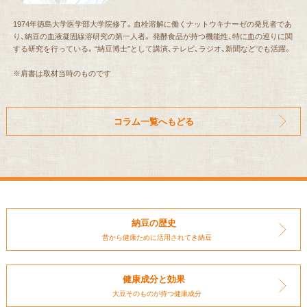
1974年徳島大学医学部大学院修了。血栓溶解に働くナットウキナーゼの発見者であ
り、納豆の血液凝固線溶研究の第一人者。 発酵食品が持つ機能性、特に血の巡りに関
する研究を行っている。“納豆博士”として講演、テレビ、ラジオ、新聞などでも活躍。
※肩書は取材当時のものです
コラム一覧へもどる
納豆の歴史
昔から健康ために
活用されてき納豆
健康成分と効果
大豆そのものが持つ
健康成分