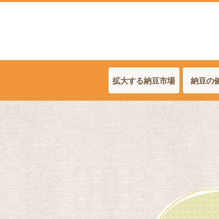
拡大する納豆市場
納豆の