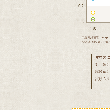
口腔内細菌① : Porphy
※納豆、納豆菌の8週
マウスに
対 象：
試験食：
試験方法