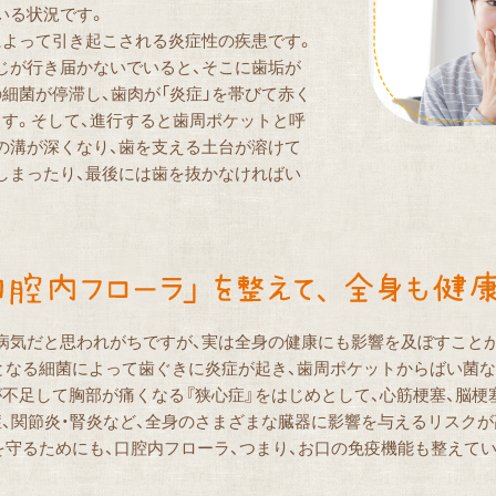
いる状況です。
によって引き起こされる炎症性の疾患です。
じが行き届かないでいると、そこに歯垢が
細菌が停滞し、歯肉が「炎症」を帯びて赤く
ます。そして、進行すると歯周ポケットと呼
の溝が深くなり、歯を支える土台が溶けて
しまったり、最後には歯を抜かなければい
。
病気だと思われがちですが、実は全身の健康にも影響を及ぼすこと
となる細菌によって歯ぐきに炎症が起き、歯周ポケットからばい菌
不足して胸部が痛くなる『狭心症』をはじめとして、心筋梗塞、脳梗塞
症、関節炎・腎炎など、全身のさまざまな臓器に影響を与えるリスク
を守るためにも、口腔内フローラ、つまり、お口の免疫機能も整えて