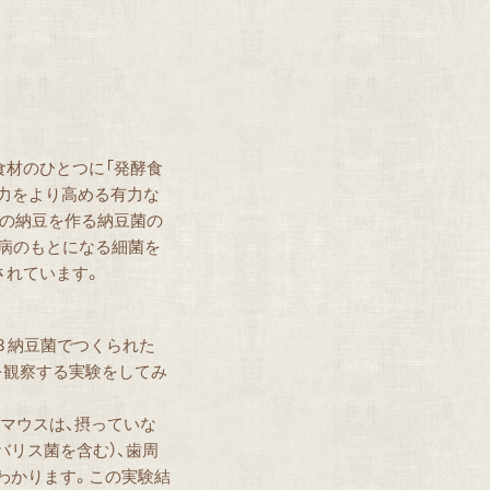
食材のひとつに「発酵食
疫力をより高める有力な
その納豆を作る納豆菌の
歯周病のもとになる細菌を
されています。
03 納豆菌でつくられた
）を観察する実験をしてみ
ったマウスは、摂っていな
バリス菌を含む）、歯周
わかります。この実験結