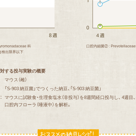
romonadaceae 科
口腔内細菌② : Prevotellaceae
は検出限界以下
対する投与実験の概要
マウス（雌）
「S-903 納豆菌」でつくった納豆、「S-903 納豆菌」
：
マウスに試験食・生理食塩水（非投与）を8週間経口投与し、 4週目、
口腔内フローラ（唾液中）を解析。