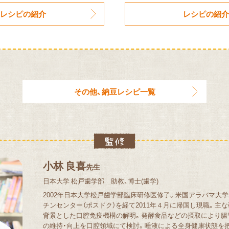
レシピの紹介
レシピの紹介
その他、納豆レシピ一覧
小林 良喜
先生
日本大学 松戸歯学部 助教、博士(歯学)
2002年日本大学松戸歯学部臨床研修医修了。米国アラバマ大
チンセンター（ポスドク）を経て2011年４月に帰国し現職。主
背景とした口腔免疫機構の解明。発酵食品などの摂取により腸
の維持・向上を口腔領域にて検討。唾液による全身健康状態を