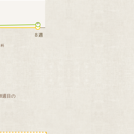
 科
8週目の