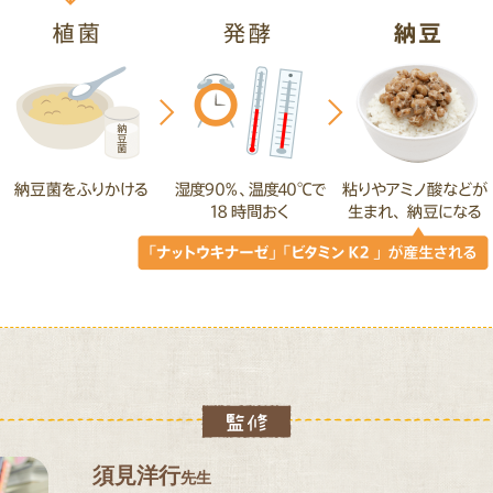
須見洋行
先生