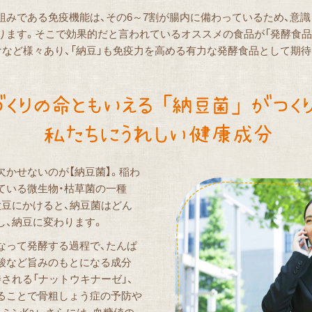
組みである免疫機能は、その6～7割が腸内に備わっているため、意
ります。そこで効果的だと言われているオススメの食品が「発酵食品
けなど様々あり、「納豆」も免疫力を高める有力な発酵食品として期
欠かせないのが【納豆菌】。稲わ
ている微生物・枯草菌の一種
大豆にかけると、納豆菌はどん
し、納豆に変わります。
なって発酵する過程で、たんぱ
酸など旨みのもとになる成分
される「ナットウキナーゼ」、
ることで骨粗しょう症の予防や