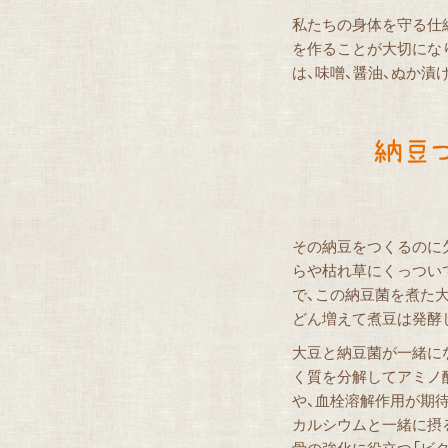
私たちの身体を守る仕
を作ることが大切にな
は、味噌、醤油、ぬか漬
その納豆をつくるのに
らや枯れ草にくっつい
で、この納豆菌を煮た
どん増えて煮豆は発酵
大豆と納豆菌が一緒に
く質を分解してアミノ
や、血栓溶解作用が期待
カルシウムと一緒に摂