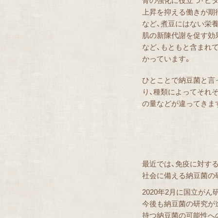
骨の強化に役立つ「ビタ
上昇を抑える働きが期
など、煮豆にはない栄
肌の新陳代謝を促す効
など、もともと含まれ
かっています。
ひとことで納豆菌と言
り、種類によってそれ
の量などが違ってきま
最近では、免疫に対する
社会に備える納豆菌の
2020年2月に国立が
今後も納豆菌の研究が
持つ納豆菌の可能性へ