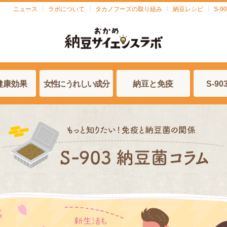
ニュース
ラボについて
タカノフーズの取り組み
納豆レシピ
S-
健康効果
女性にうれしい成分
納豆と免疫
S-9