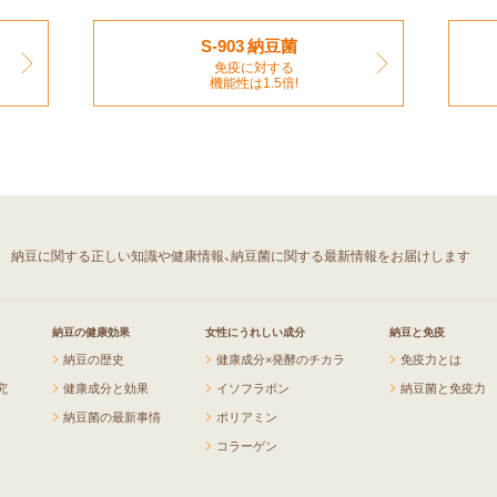
S-903 納豆菌
免疫に対する
機能性は1.5倍!
」
納豆に関する正しい知識や健康情報、
納豆菌に関する最新情報をお届けします
納豆の健康効果
女性にうれしい成分
納豆と免疫
納豆の歴史
健康成分×発酵のチカラ
免疫力とは
究
健康成分と効果
イソフラボン
納豆菌と免疫力
納豆菌の最新事情
ポリアミン
コラーゲン