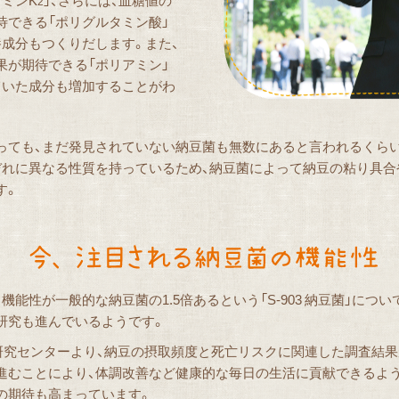
ミンK
」、さらには、血糖値の
2
待できる「ポリグルタミン酸」
養成分もつくりだします。また、
果が期待できる「ポリアミン」
ていた成分も増加することがわ
っても、まだ発見されていない納豆菌も無数にあると言われるくら
ぞれに異なる性質を持っているため、納豆菌によって納豆の粘り具合
す。
機能性が一般的な納豆菌の1.5倍あるという「S-903 納豆菌」につ
研究も進んでいるようです。
ん研究センターより、納豆の摂取頻度と死亡リスクに関連した調査結
進むことにより、体調改善など健康的な毎日の生活に貢献できるよう
の期待も高まっています。