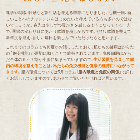
進学や就職、転勤など新生活を迎える季節になりました。心機一転、新
しいことへのチャレンジをはじめたいと考えている方も多いのではな
いでしょうか。春先は少しずつ暖かさを感じるようになってくる一方
で、季節の変わり目にあたり体調を崩しがちです。ぜひ、体調を整えて
新年度を迎え、新しい毎日を楽しんでいただけたらと思います。
これまでのコラムでも何度かお話ししたとおり、私たちの健康はからだ
の「免疫機能」が適切に働くことで維持されています。免疫細胞はから
だ全体の６～７割が小腸に集まっていますので、
生活習慣を見直して腸
内の環境を整えることは、私たちの免疫機能と健康の維持につながって
きます
。腸内環境については5月コラム「
腸内環境と免疫の関係
」で詳し
くお話ししていますので、あわせてご覧いただければと思います。