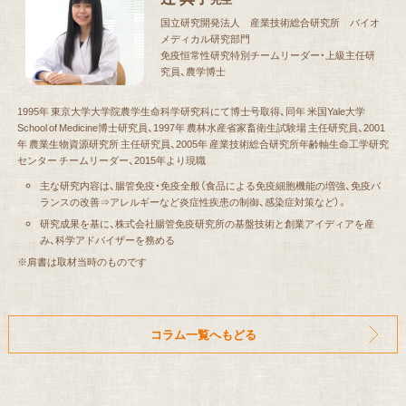
国立研究開発法人 産業技術総合研究所 バイオ
メディカル研究部門
免疫恒常性研究特別チームリーダー・上級主任研
究員、農学博士
1995年 東京大学大学院農学生命科学研究科にて博士号取得、同年 米国Yale大学
School of Medicine博士研究員、1997年 農林水産省家畜衛生試験場 主任研究員、2001
年 農業生物資源研究所 主任研究員、2005年 産業技術総合研究所年齢軸生命工学研究
センター チームリーダー、2015年より現職
主な研究内容は、腸管免疫・免疫全般（食品による免疫細胞機能の増強、免疫バ
ランスの改善⇒アレルギーなど炎症性疾患の制御、感染症対策など）。
研究成果を基に、株式会社腸管免疫研究所の基盤技術と創業アイディアを産
み、科学アドバイザーを務める
※肩書は取材当時のものです
コラム一覧へもどる