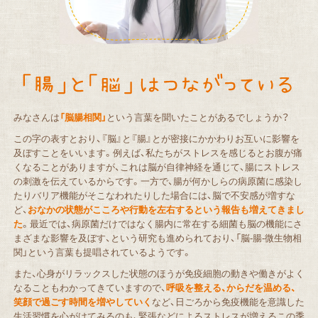
みなさんは
「脳腸相関」
という言葉を聞いたことがあるでしょうか？
この字の表すとおり、『脳』と『腸』とが密接にかかわりお互いに影響を
及ぼすことをいいます。例えば、私たちがストレスを感じるとお腹が痛
くなることがありますが、これは脳が自律神経を通じて、腸にストレス
の刺激を伝えているからです。一方で、腸が何かしらの病原菌に感染し
たりバリア機能がそこなわれたりした場合には、脳で不安感が増すな
ど、
おなかの状態がこころや行動を左右するという報告も増えてきまし
た
。最近では、病原菌だけではなく腸内に常在する細菌も脳の機能にさ
まざまな影響を及ぼす、という研究も進められており、「脳-腸-微生物相
関」という言葉も提唱されているようです。
また、心身がリラックスした状態のほうが免疫細胞の動きや働きがよく
なることもわかってきていますので、
呼吸を整える、からだを温める、
笑顔で過ごす時間を増やしていく
など、日ごろから免疫機能を意識した
生活習慣を心がけてみるのも、緊張などによるストレスが増えるこの季