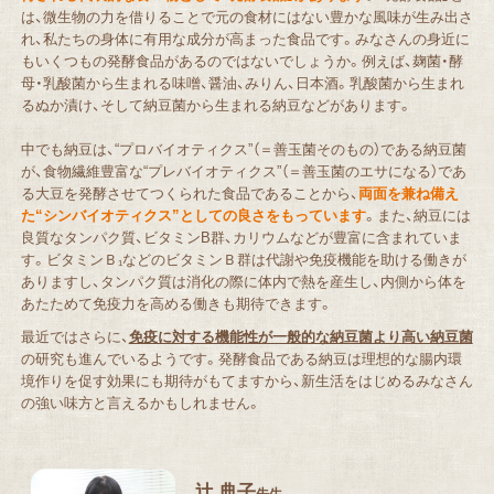
は、微生物の力を借りることで元の食材にはない豊かな風味が生み出さ
れ、私たちの身体に有用な成分が高まった食品です。みなさんの身近に
もいくつもの発酵食品があるのではないでしょうか。例えば、麹菌・酵
母・乳酸菌から生まれる味噌、醤油、みりん、日本酒。乳酸菌から生まれ
るぬか漬け、そして納豆菌から生まれる納豆などがあります。
中でも納豆は、“プロバイオティクス”（＝善玉菌そのもの）である納豆菌
が、食物繊維豊富な“プレバイオティクス”（＝善玉菌のエサになる）であ
る大豆を発酵させてつくられた食品であることから、
両面を兼ね備え
た“シンバイオティクス”としての良さをもっています
。また、納豆には
良質なタンパク質、ビタミンB群、カリウムなどが豊富に含まれていま
す。ビタミンＢ₁などのビタミンＢ群は代謝や免疫機能を助ける働きが
ありますし、タンパク質は消化の際に体内で熱を産生し、内側から体を
あたためて免疫力を高める働きも期待できます。
最近ではさらに、
免疫に対する機能性が一般的な納豆菌より高い納豆菌
の研究も進んでいるようです。発酵食品である納豆は理想的な腸内環
境作りを促す効果にも期待がもてますから、新生活をはじめるみなさん
の強い味方と言えるかもしれません。
辻 典子
先生