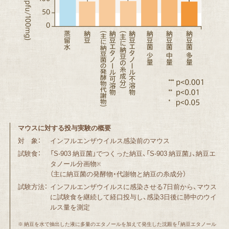
マウスに対する投与実験の概要
対 象：
インフルエンザウイルス感染前のマウス
試験食：
「S-903 納豆菌」でつくった納豆、「S-903 納豆菌」、納豆エ
タノール分画物
※
（主に納豆菌の発酵物・代謝物と納豆の糸成分）
試験方法：
インフルエンザウイルスに感染させる7日前から、マウス
に試験食を継続して経口投与し、
感染3日後に肺中のウイ
ルス量を測定
※ 納豆を水で抽出した液に多量のエタノールを加えて発生した沈殿を「納豆エタノール