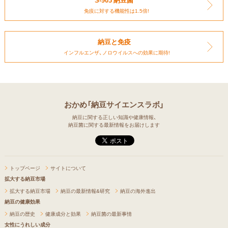
免疫に対する
機能性は1.5倍!
納豆と免疫
インフルエンザ、ノロウイルスへの
効果に期待!
おかめ「納豆サイエンスラボ」
納豆に関する正しい知識や健康情報、
納豆菌に関する最新情報をお届けします
トップページ
サイトについて
拡大する納豆市場
拡大する納豆市場
納豆の最新情報&研究
納豆の海外進出
納豆の健康効果
納豆の歴史
健康成分と効果
納豆菌の最新事情
女性にうれしい成分