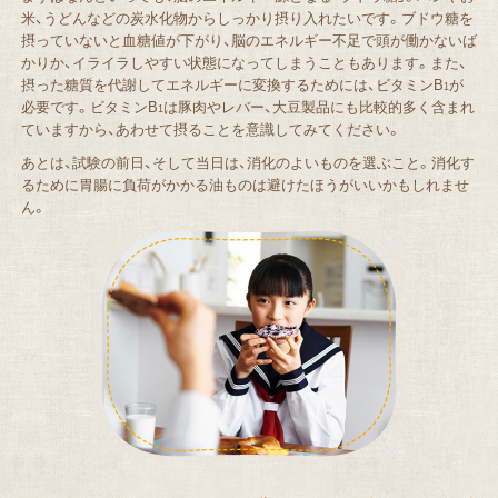
米、うどんなどの炭水化物からしっかり摂り入れたいです。ブドウ糖を
摂っていないと血糖値が下がり、脳のエネルギー不足で頭が働かないば
かりか、イライラしやすい状態になってしまうこともあります。また、
摂った糖質を代謝してエネルギーに変換するためには、ビタミンB
が
1
必要です。ビタミンB
は豚肉やレバー、大豆製品にも比較的多く含まれ
1
ていますから、あわせて摂ることを意識してみてください。
あとは、試験の前日、そして当日は、消化のよいものを選ぶこと。消化す
るために胃腸に負荷がかかる油ものは避けたほうがいいかもしれませ
ん。