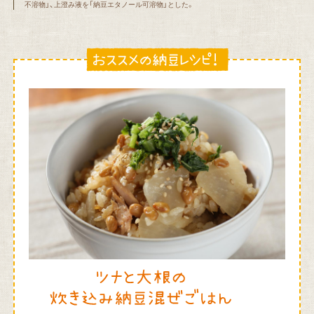
不溶物」、上澄み液を「納豆エタノール可溶物」とした。