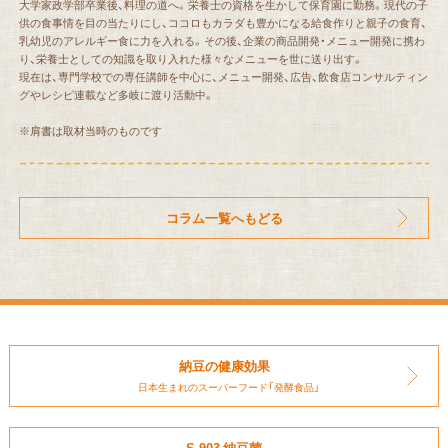
大学家政学部卒業後、料理の道へ。栄養士の資格を生かして保育園に勤務。現代の子
供の食事情を目の当たりにし、ココロもカラダも豊かになる給食作りと親子の食育、
乳幼児のアレルギー食に力を入れる。その後、企業の商品開発・メニュー開発に携わ
り、栄養士としての知識を取り入れた様々なメニューを世に送り出す。
現在は、専門学校での専任講師を中心に、メニュー開発、広告、飲食店コンサルティン
グやレシピ連載など多岐に渡り活動中。
※肩書は取材当時のものです
コラム一覧へもどる
納豆の健康効果
日本生まれのスーパーフード
「発酵食品」
S-903 納豆菌