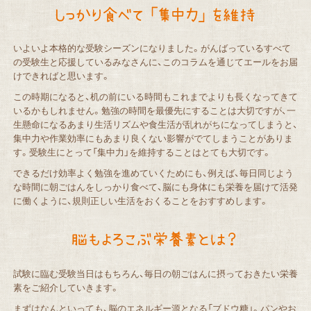
いよいよ本格的な受験シーズンになりました。がんばっているすべて
の受験生と応援しているみなさんに、このコラムを通じてエールをお届
けできればと思います。
この時期になると、机の前にいる時間もこれまでよりも長くなってきて
いるかもしれません。勉強の時間を最優先にすることは大切ですが、一
生懸命になるあまり生活リズムや食生活が乱れがちになってしまうと、
集中力や作業効率にもあまり良くない影響がでてしまうことがありま
す。受験生にとって「集中力」を維持することはとても大切です。
できるだけ効率よく勉強を進めていくためにも、例えば、毎日同じよう
な時間に朝ごはんをしっかり食べて、脳にも身体にも栄養を届けて活発
に働くように、規則正しい生活をおくることをおすすめします。
試験に臨む受験当日はもちろん、毎日の朝ごはんに摂っておきたい栄養
素をご紹介していきます。
まずはなんといっても、脳のエネルギー源となる「ブドウ糖」。パンやお