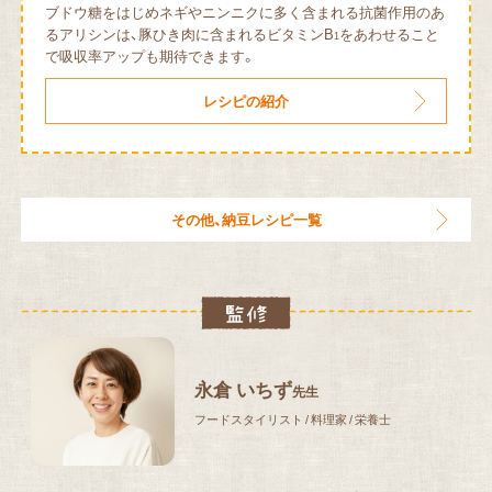
ブドウ糖をはじめネギやニンニクに多く含まれる抗菌作⽤のあ
るアリシンは、豚ひき肉に含まれるビタミンB
をあわせること
1
で吸収率アップも期待できます。
レシピの紹介
その他、納豆レシピ一覧
永倉 いちず
先生
フードスタイリスト / 料理家 / 栄養士