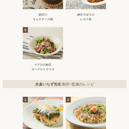
納豆の
納豆そぼろの
キムチチーズ鍋
レタス巻
9
マグロの納豆
ヨーグルトサラダ
永倉いちず先生
制作・監修のレシピ
1
2