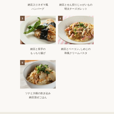
納豆入りネギマ風
納豆とせん切りじゃがいもの
ハンバーグ
明太チーズガレット
3
4
納豆と長芋の
納豆とベーコン、しめじの
もっちり揚げ
和風クリームパスタ
5
ツナと大根の炊き込み
納豆混ぜごはん