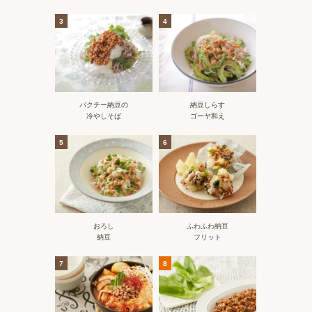
3
4
パクチー納豆の
納豆しらす
冷やしそば
ゴーヤ和え
5
6
おろし
ふわふわ納豆
納豆
フリット
7
8