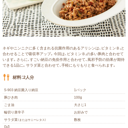
ネギやニンニクに多く含まれる抗菌作⽤のあるアリシンは、ビタミンＢ₁と
合わせることで吸収率アップ。今回は、ビタミンＢ₁の多い豚⾁と合わせて
います。さらに、すごい納⾖の免疫作⽤と合わせて、⾵邪予防の効果が期待
できる1品に。サラダ菜と合わせて、⼿軽にもりもりと⾷べられます。
材料：2人分
S-903 納豆菌入り納豆
1パック
豚ひき肉
100g
ごま油
大さじ1
輪切り唐辛子
お好みで
サラダ菜
数枚
（またはサニーレタス）
【A】