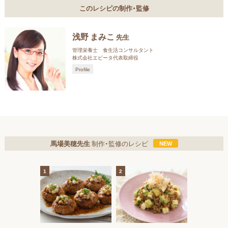
このレシピの制作・監修
浅野 まみこ
先生
管理栄養士 食生活コンサルタント
株式会社エビータ代表取締役
Profile
馬場美穂先生
制作・監修のレシピ
1
2