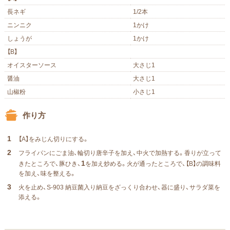
長ネギ
1/2本
ニンニク
1かけ
しょうが
1かけ
【B】
オイスターソース
大さじ1
醤油
大さじ1
山椒粉
⼩さじ1
作り方
1
【A】をみじん切りにする。
2
フライパンにごま油、輪切り唐⾟⼦を加え、中⽕で加熱する。⾹りが⽴って
1
きたところで、豚ひき、
を加え炒める。⽕が通ったところで、【B】の調味料
を加え、味を整える。
3
⽕を⽌め、S-903 納豆菌入り納豆をざっくり合わせ、器に盛り、サラダ菜を
添える。