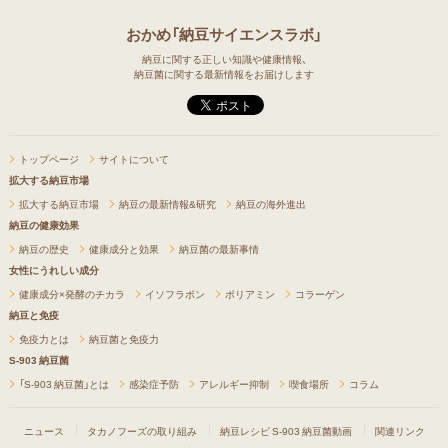
おかめ「納豆サイエンスラボ」
納豆に関する正しい知識や健康情報、
納豆菌に関する最新情報をお届けします
トップページ
サイトについて
拡大する納豆市場
拡大する納豆市場
納豆の最新情報&研究
納豆の海外進出
納豆の健康効果
納豆の歴史
健康成分と効果
納豆菌の最新事情
女性にうれしい成分
健康成分×発酵のチカラ
イソフラボン
ポリアミン
コラーゲン
納豆と免疫
免疫力とは
納豆菌と免疫力
S-903 納豆菌
「S-903 納豆菌」とは
感染症予防
アレルギー抑制
喫食場所
コラム
ニュース
タカノフーズの取り組み
納豆レシピ
S-903 納豆菌動画
関連リンク