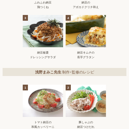
ふわふわ納豆
納豆の
鶏つくね
アボカドクリチ和え
3
4
納豆板醤
納豆キムチの
ドレッシングサラダ
長芋グラタン
浅野まみこ先生
制作・監修のレシピ
1
2
トマト納豆の
豚しゃぶの
和風カッペリーニ
納豆つけだれ