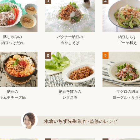
3
4
豚しゃぶの
パクチー納豆の
納豆しらす
納豆つけだれ
冷やしそば
ゴーヤ和え
8
9
納豆の
納豆そぼろの
マグロの納豆
キムチチーズ鍋
レタス巻
ヨーグルトサラ
永倉いちず先生
制作・監修のレシピ