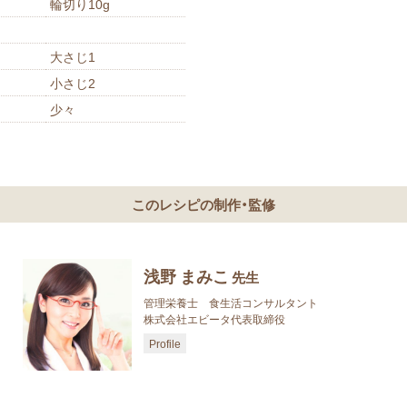
輪切り10g
大さじ1
小さじ2
少々
このレシピの制作・監修
浅野 まみこ
先生
管理栄養士 食生活コンサルタント
株式会社エビータ代表取締役
Profile