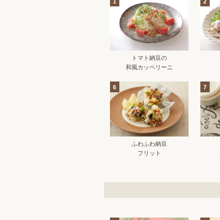
1
2
トマト納豆の
和風カッペリーニ
6
7
ふわふわ納豆
フリット