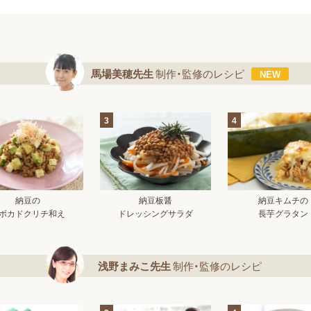
馬場美穂先生
制作・監修のレシピ
3
4
納豆の
納豆板醤
納豆キムチの
ボカドクリチ和え
ドレッシングサラダ
長芋グラタン
浅野まみこ先生
制作・監修のレシピ