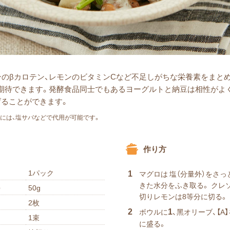
ソンのβカロテン、レモンのビタミンCなど不⾜しがちな栄養素をまと
期待できます。発酵⾷品同⼠でもあるヨーグルトと納⾖は相性がよ
げることができます。
には、塩サバなどで代⽤が可能です。
作り方
1パック
1
マグロは 塩（分量外）をさ
きた⽔分をふき取る。 クレソ
50g
）
切りレモンは8等分に切る。
2枚
2
1
ボウルに
、⿊オリーブ、【A
1束
に盛る。