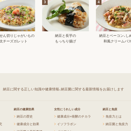
3
4
せん切りじゃがいもの
納豆と長芋の
納豆とベーコン、し
太チーズガレット
もっちり揚げ
和風クリームパ
」
納豆に関する正しい知識や健康情報、
納豆菌に関する最新情報をお届けします
納豆の健康効果
女性にうれしい成分
納豆と免疫
納豆の歴史
健康成分×発酵のチカラ
免疫力とは
究
健康成分と効果
イソフラボン
納豆菌と免疫力