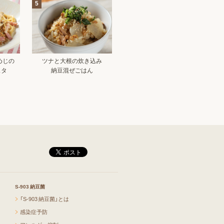
5
めじの
ツナと大根の炊き込み
スタ
納豆混ぜごはん
S-903 納豆菌
「S-903 納豆菌」とは
感染症予防