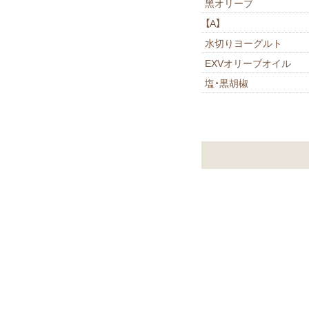
⿊オリーブ
【A】
⽔切りヨーグルト
EXVオリーブオイル
塩・黒胡椒