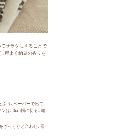
めてサラダにすることで
く、程よく納⾖の⾹りを
っとふり、ペーパーで出て
ンは、3cm幅に切る。輪
】をざっくりと合わせ、器