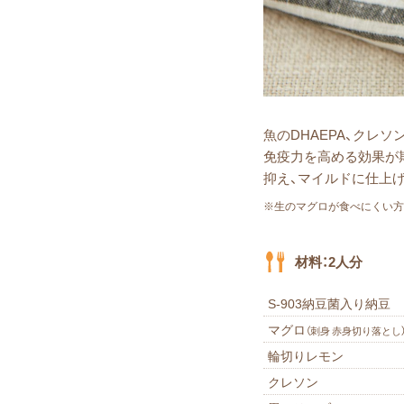
⿂のDHAEPA、クレ
免疫⼒を⾼める効果が
抑え、マイルドに仕上
※⽣のマグロが⾷べにくい方
材料：2人分
S-903納豆菌入り納豆
マグロ
（刺⾝ ⾚⾝切り落とし
輪切りレモン
クレソン