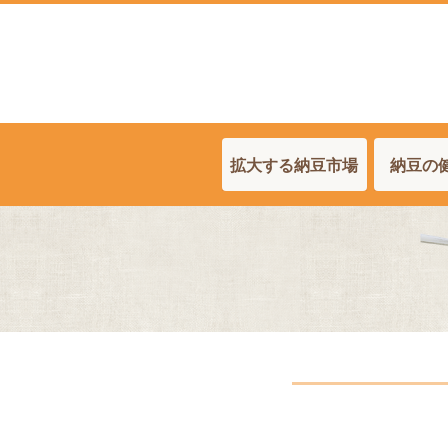
拡大する納豆市場
納豆の