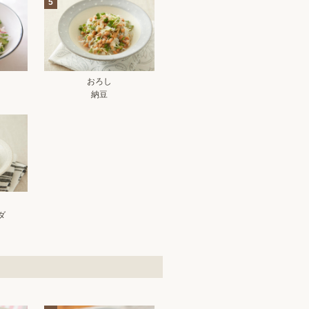
5
おろし
納豆
ダ