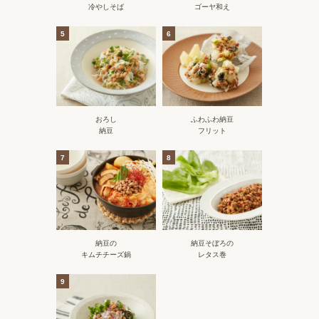
冷やしそば
ゴーヤ和え
5
6
おろし
ふわふわ納豆
納豆
フリット
7
8
納豆の
納豆そぼろの
キムチチーズ鍋
レタス巻
9