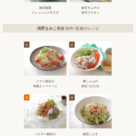
納豆板醤
納豆キムチの
ドレッシングサラダ
長芋グラタン
浅野まみこ先生
制作・監修のレシピ
1
2
トマト納豆の
豚しゃぶの
和風カッペリーニ
納豆つけだれ
3
4
パクチー納豆の
納豆しらす