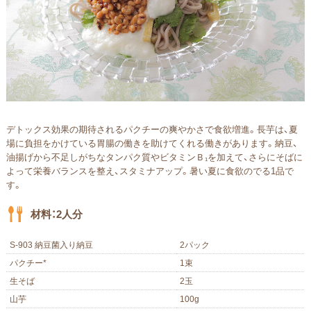
デトックス効果の期待されるパクチーの爽やかさで食欲増進。長芋は、夏
場に負担をかけている胃腸の働きを助けてくれる働きがあります。納豆、
油揚げから不足しがちなタンパク質やビタミンＢ₁を加えて、さらにそばに
よって栄養バランスを整え、スタミナアップ。暑い夏に食欲のでる1品で
す。
材料：2人分
S-903 納豆菌入り納豆
2パック
パクチー
*
1束
生そば
2玉
山芋
100g