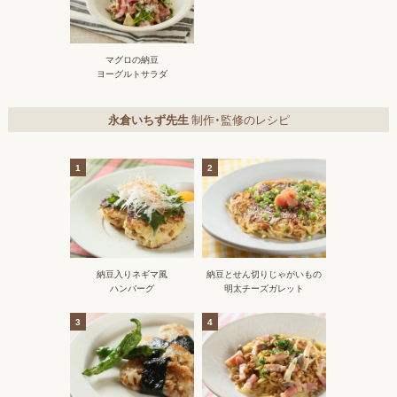
マグロの納豆
ヨーグルトサラダ
永倉いちず先生
制作・監修のレシピ
1
2
納豆入りネギマ風
納豆とせん切りじゃがいもの
ハンバーグ
明太チーズガレット
3
4