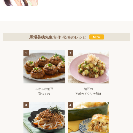
馬場美穂先生
制作・監修のレシピ
1
2
ふわふわ納豆
納豆の
鶏つくね
アボカドクリチ和え
3
4