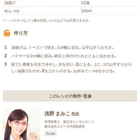
油揚げ
1/2枚
めんつゆ
100ml
*……パクチーは、三つ葉や豆苗、バジルなどでも代用できます。
作り方
1
油揚げは、トーストで焼き、1cm幅に切る。山芋はすりおろす。
2
パクチーを2cm幅に刻み、納豆と添付のたれとともに合わせる。
3
茹でた蕎麦を冷水で冷やし、水を切り、皿にもる。上に、1の山芋すりおろ
2
し、油揚げをのせ、
を上からのせる。お好みで、つゆをかける。
このレシピの制作・監修
浅野 まみこ
先生
管理栄養士 食生活コンサルタント
株式会社エビータ代表取締役
Profile