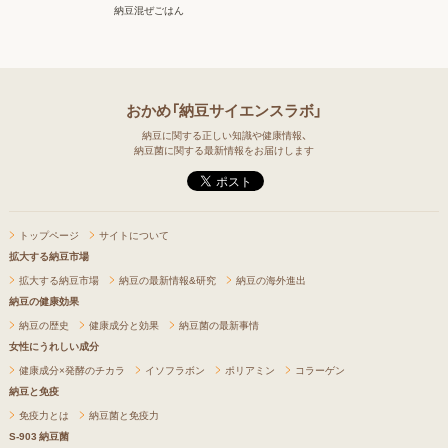
納豆混ぜごはん
おかめ「納豆サイエンスラボ」
納豆に関する正しい知識や健康情報、
納豆菌に関する最新情報をお届けします
トップページ
サイトについて
拡大する納豆市場
拡大する納豆市場
納豆の最新情報&研究
納豆の海外進出
納豆の健康効果
納豆の歴史
健康成分と効果
納豆菌の最新事情
女性にうれしい成分
健康成分×発酵のチカラ
イソフラボン
ポリアミン
コラーゲン
納豆と免疫
免疫力とは
納豆菌と免疫力
S-903 納豆菌