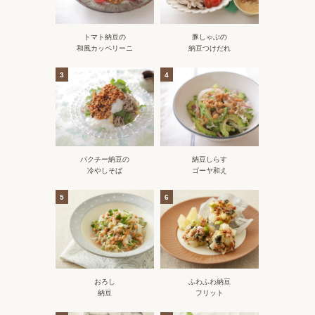
トマト納豆の
豚しゃぶの
和風カッペリーニ
納豆つけだれ
3
4
パクチー納豆の
納豆しらす
冷やしそば
ゴーヤ和え
5
6
おろし
ふわふわ納豆
納豆
フリット