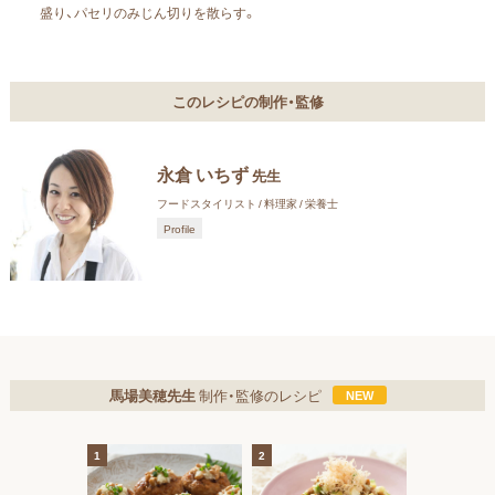
盛り、パセリの
みじん切りを散らす。
このレシピの制作・監修
永倉 いちず
先生
フードスタイリスト / 料理家 / 栄養士
Profile
馬場美穂先生
制作・監修のレシピ
1
2