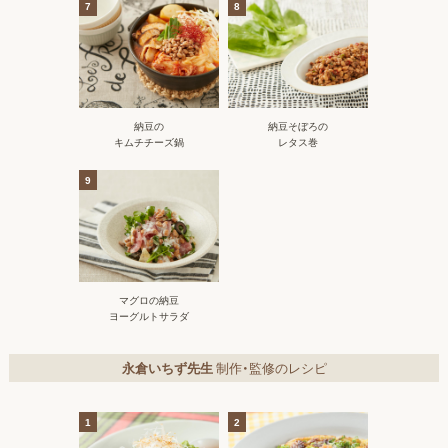
7
8
納豆の
納豆そぼろの
キムチチーズ鍋
レタス巻
9
マグロの納豆
ヨーグルトサラダ
永倉いちず先生
制作・監修のレシピ
1
2