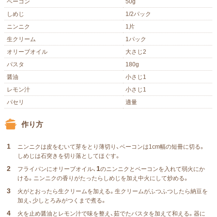
ベーコン
50g
しめじ
1/2パック
ニンニク
1片
生クリーム
1パック
オリーブオイル
大さじ2
パスタ
180g
醤油
小さじ1
レモン汁
小さじ1
パセリ
適量
作り方
1
ニンニクは皮をむいて芽をとり薄切り、
ベーコンは1cm幅の短冊に切る。
しめじは石突きを切り落としてほぐす。
2
1
フライパンにオリーブオイル、
のニンニクと
ベーコンを入れて弱火にか
ける。ニンニクの香りがたったらしめじを加え中火にして炒める。
3
火がとおったら生クリームを加える。
生クリームがふつふつしたら納豆を
加え、少しとろみがつくまで煮る。
4
火を止め醤油とレモン汁で味を整え、茹でた
パスタを加えて和える。器に