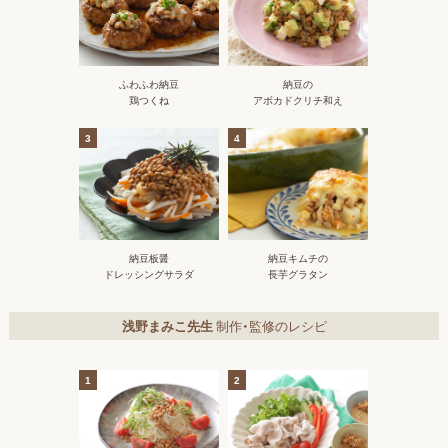
ふわふわ納豆
納豆の
鶏つくね
アボカドクリチ和え
3
4
納豆板醤
納豆キムチの
ドレッシングサラダ
長芋グラタン
浅野まみこ先生
制作・監修のレシピ
1
2