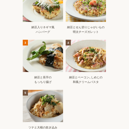
納豆入りネギマ風
納豆とせん切りじゃがいもの
ハンバーグ
明太チーズガレット
3
4
納豆と長芋の
納豆とベーコン、しめじの
もっちり揚げ
和風クリームパスタ
5
ツナと大根の炊き込み