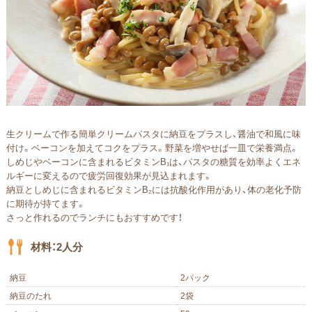
生クリームで作る簡単クリームパスタに納豆をプラスし、醤油で和風に味
付け。
ベーコンを加えてコクをプラス。野菜を増やせば一皿で栄養満点。
しめじやベーコンに含まれるビタミンB₁は、パスタの糖質を効率よくエネ
ルギーに変えるので
疲労回復効果が見込まれます。
納豆としめじに含まれるビタミンB₂には抗酸化作用があり、体の老化予防
に期待が持てます。
さっと作れるのでランチにもおすすめです！
材料：2人分
納豆
2パック
納豆のたれ
2袋